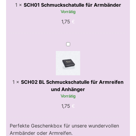
1
×
SCH01 Schmuckschatulle für Armbänder
Vorrätig
1,75
€
SCH02
BL
Schmuckschatulle
für
Armreifen
und
Anhänger
1
×
SCH02 BL Schmuckschatulle für Armreifen
und Anhänger
Vorrätig
1,75
€
Perfekte Geschenkbox für unsere wundervollen
Armbänder oder Armreifen.