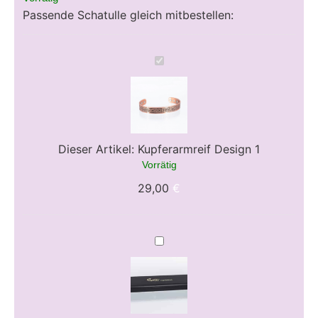
Passende Schatulle gleich mitbestellen:
Kupferarmreif
Design
1
Dieser Artikel:
Kupferarmreif Design 1
Vorrätig
29,00
€
SCH01
Schmuckschatulle
für
Armbänder