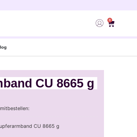
0
log
mband CU 8665 g
mitbestellen:
upferarmband CU 8665 g