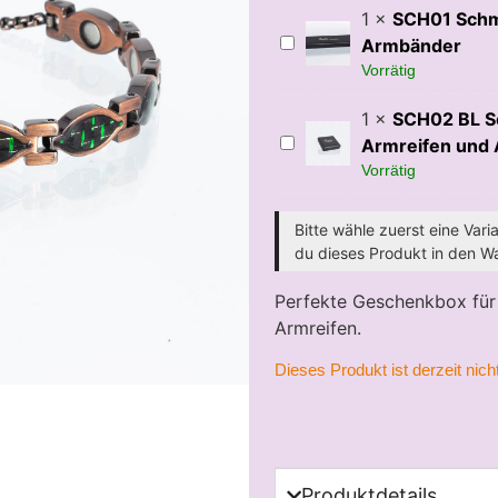
g
1
×
SCH01 Schm
SCH01
Armbänder
Schmuckschatulle
Vorrätig
für
Armbänder
1
×
SCH02 BL S
SCH02
Armreifen und
BL
Vorrätig
Schmuckschatulle
für
Armreifen
und
Bitte wähle zuerst eine Vari
Anhänger
du dieses Produkt in den Wa
Perfekte Geschenkbox für
Armreifen.
Dieses Produkt ist derzeit nicht
Produktdetails