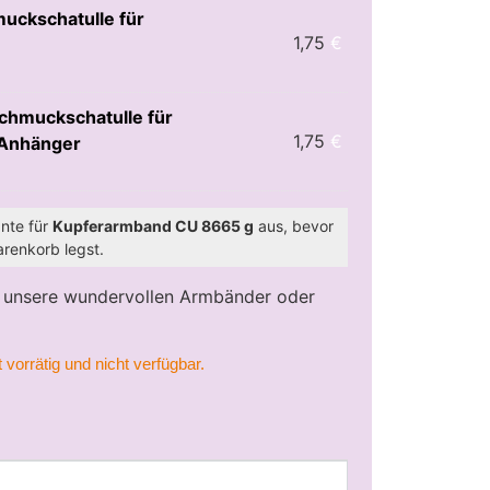
uckschatulle für
1,75
€
chmuckschatulle für
1,75
€
 Anhänger
ante für
Kupferarmband CU 8665 g
aus, bevor
renkorb legst.
 unsere wundervollen Armbänder oder
 vorrätig und nicht verfügbar.