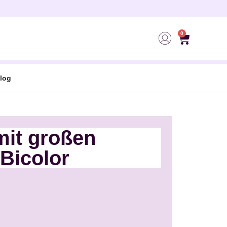
0
log
mit großen
 Bicolor