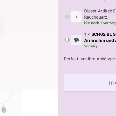
Dieser Artikel:
E
Edelsteinanhänger
Rauchquarz
Rauchquarz
Nur noch 1 vorrätig
1
×
SCH02 BL S
SCH02
Armreifen und
BL
Vorrätig
Schmuckschatulle
für
Armreifen
Perfekt, um Ihre Anhänge
und
Anhänger
In