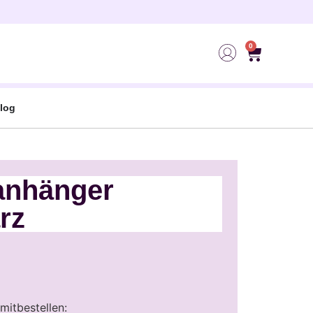
0
log
anhänger
rz
mitbestellen: