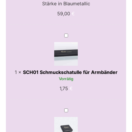
Stärke in Blaumetallic
59,00
€
SCH01
Schmuckschatulle
für
Armbänder
1
×
SCH01 Schmuckschatulle für Armbänder
Vorrätig
1,75
€
SCH02
BL
Schmuckschatulle
für
Armreifen