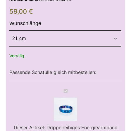
59,00
€
Wunschlänge
Vorrätig
Passende Schatulle gleich mitbestellen:
Doppelreihiges
Energiearmband
Stärke
in
Blaumetallic
Dieser Artikel:
Doppelreihiges Energiearmband