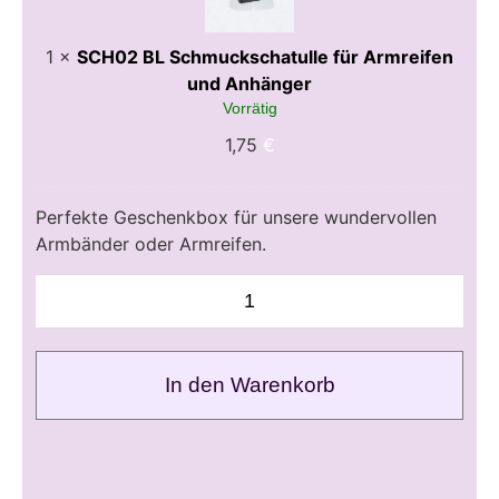
und
Anhänger
1
×
SCH02 BL Schmuckschatulle für Armreifen
und Anhänger
Vorrätig
1,75
€
Perfekte Geschenkbox für unsere wundervollen
Armbänder oder Armreifen.
In den Warenkorb