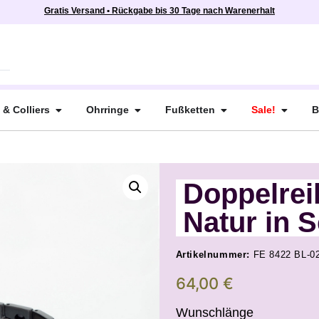
Gratis Versand • Rückgabe bis 30 Tage nach Warenerhalt
 & Colliers
Ohrringe
Fußketten
Sale!
B
Doppelrei
Natur in 
Artikelnummer:
FE 8422 BL-0
64,00
€
Wunschlänge