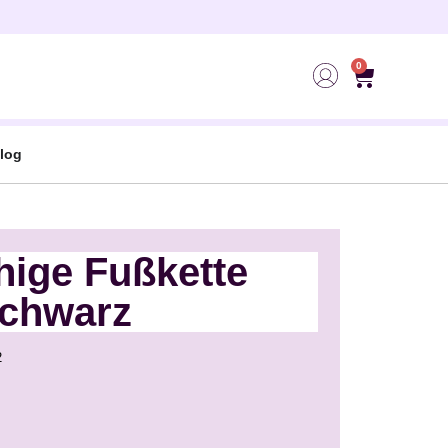
0
log
hige Fußkette
Schwarz
2